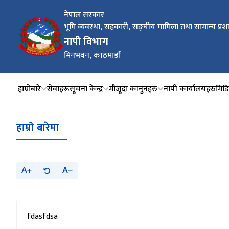
नेपाल सरकार
भूमि व्यवस्था, सहकारी, सङ्घीय मामिला तथा सामान्य प्रश
नापी विभाग
मिनभवन, काठमाडौं
हाम्रोबारे
सेवाहरू
सूचना केन्द्र
मौजूदा कानुनहरु
नापी कार्यालयहरु
मिडिय
हाम्रो बारेमा
A
A
fdasfdsa