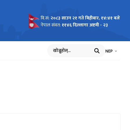
वि.सं:
२०८३ साउन २१ गते बिहीबार, १४:४१ बजे
नेपाल संवत:
११४६ दिल्लागा अष्टमी - २३
भाषा चयन गर्नुह
भाषा प
NEP
खोज्नुहोस्