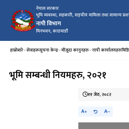
नेपाल सरकार
भूमि व्यवस्था, सहकारी, सङ्घीय मामिला तथा सामान्य प्रश
नापी विभाग
मिनभवन, काठमाडौं
हाम्रोबारे
सेवाहरू
सूचना केन्द्र
मौजूदा कानुनहरु
नापी कार्यालयहरु
मिडिय
भूमि सम्बन्धी नियमहरु, २०२१
११ जेठ, २०८२
A
A