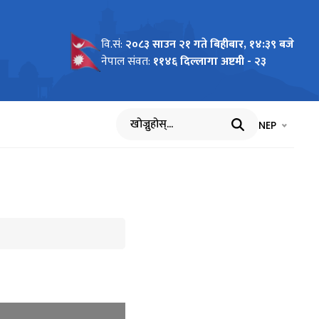
वि.सं:
२०८३ साउन २१ गते बिहीबार, १४:३९ बजे
नेपाल संवत:
११४६ दिल्लागा अष्टमी - २३
भाषा चयन गर्नुह
भाषा प
NEP
खोज्नुहोस्