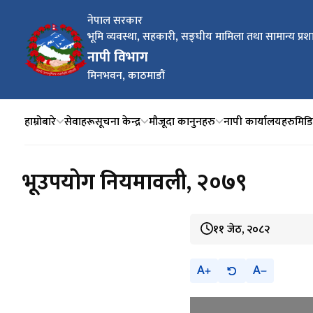
नेपाल सरकार
भूमि व्यवस्था, सहकारी, सङ्घीय मामिला तथा सामान्य प्रश
नापी विभाग
मिनभवन, काठमाडौं
हाम्रोबारे
सेवाहरू
सूचना केन्द्र
मौजूदा कानुनहरु
नापी कार्यालयहरु
मिडिय
भूउपयोग नियमावली, २०७९
११ जेठ, २०८२
A
A