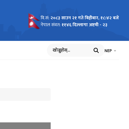
वि.सं:
२०८३ साउन २१ गते बिहीबार, १८:४२ बजे
नेपाल संवत:
११४६ दिल्लागा अष्टमी - २३
भाषा चयन गर्नुह
भाषा प
NEP
खोज्नुहोस्