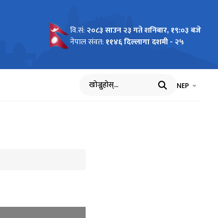
वि.सं:
२०८३ साउन २३ गते शनिबार, १९:०३ बजे
नेपाल संवत:
११४६ दिल्लागा दशमी - २५
भाषा चयन गर्नुह
भाषा प
NEP
खोज्नुहोस्