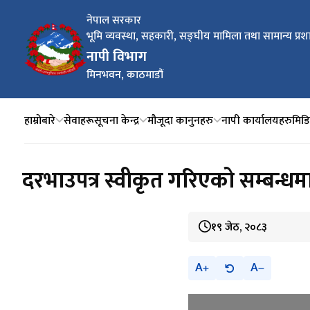
नेपाल सरकार
भूमि व्यवस्था, सहकारी, सङ्घीय मामिला तथा सामान्य प्रश
नापी विभाग
मिनभवन, काठमाडौं
हाम्रोबारे
सेवाहरू
सूचना केन्द्र
मौजूदा कानुनहरु
नापी कार्यालयहरु
मिडिय
दरभाउपत्र स्वीकृत गरिएको सम्बन्धम
१९ जेठ, २०८३
A
A